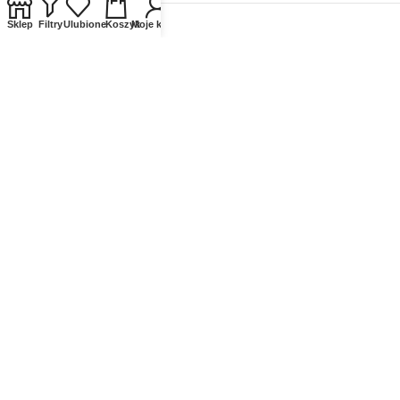
Sklep
Filtry
Ulubione
Koszyk
Moje konto
Pn-pt: 8:30 – 16:30
biuro@global-clean.pl
sklep@global-clean.pl
+48 660 859 752
Dystrybutorzy
Copyright © 2020 - 2024 Global-Clean