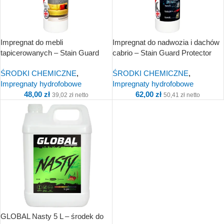
Impregnat do mebli
Impregnat do nadwozia i dachów
tapicerowanych – Stain Guard
cabrio – Stain Guard Protector
Protector Meble 500ml
Auto 500ml
ŚRODKI CHEMICZNE
,
ŚRODKI CHEMICZNE
,
Impregnaty hydrofobowe
Impregnaty hydrofobowe
48,00
zł
62,00
zł
39,02
zł
netto
50,41
zł
netto
GLOBAL Nasty 5 L – środek do