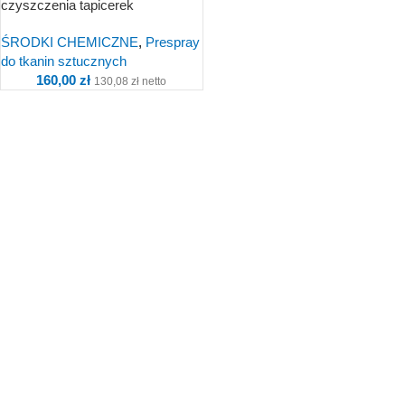
czyszczenia tapicerek
plamoodpornych S601-05
ŚRODKI CHEMICZNE
,
Prespray
do tkanin sztucznych
160,00
zł
130,08
zł
netto