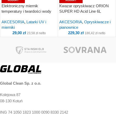
RODUKT
RODUKT
Elektroniczny miernik
Kwazar opryskiwacz ORION
temperatury i twardości wody
SUPER HD Acid Line 6L
TDS-3
WTO.1289
AKCESORIA
,
Latarki UV i
AKCESORIA
,
Opryskiwacze i
mierniki
pianownice
29,00
zł
229,30
zł
23,58
zł
netto
186,42
zł
netto
Kup i otrzymaj 3 Punkty!
Kup i otrzymaj 23
Punkty!
Global Clean Sp. z o.o.
Kolejowa 87
08-130 Kotuń
ING 74 1050 1823 1000 0090 8330 2142