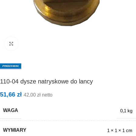
Kliknij, aby powiększyć
110-04 dysze natryskowe do lancy
51,66
zł
42,00
zł
netto
WAGA
0,1 kg
WYMIARY
1 × 1 × 1 cm