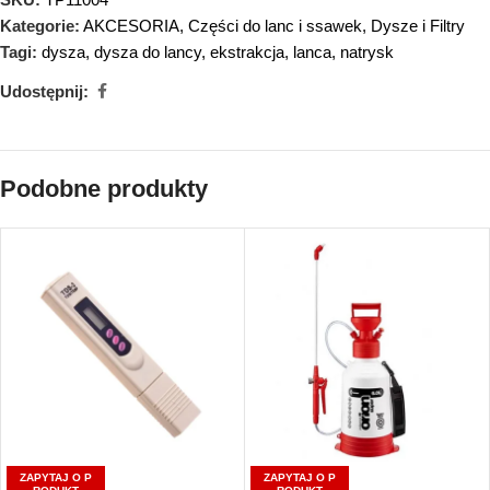
Kategorie:
AKCESORIA
,
Części do lanc i ssawek
,
Dysze i Filtry
Tagi:
dysza
,
dysza do lancy
,
ekstrakcja
,
lanca
,
natrysk
Udostępnij:
Podobne produkty
ZAPYTAJ O P
ZAPYTAJ O P