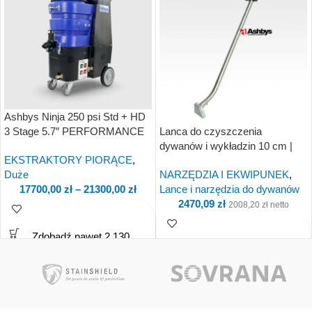
Ashbys Ninja 250 psi Std + HD
3 Stage 5.7″ PERFORMANCE
Lanca do czyszczenia
Vacs
dywanów i wykładzin 10 cm |
EKSTRAKTORY PIORĄCE
,
Spray zamknięty | PC6149
Duże
NARZĘDZIA I EKWIPUNEK
,
17700,00
zł
–
21300,00
zł
Lance i narzędzia do dywanów
2470,09
zł
2008,20
zł
netto
Zdobądź nawet 2 130
Kup i otrzymaj 247
Punkty.
Punkty!