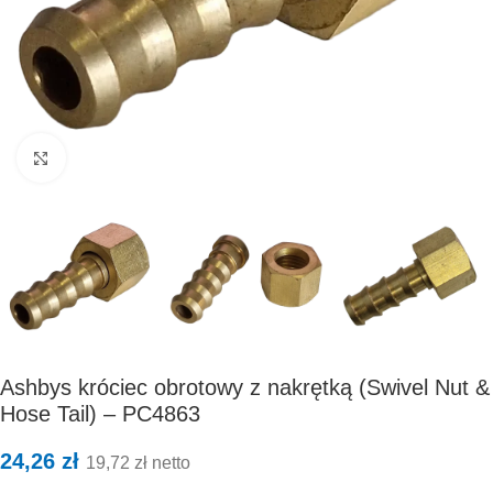
Kliknij, aby powiększyć
Ashbys króciec obrotowy z nakrętką (Swivel Nut &
Hose Tail) – PC4863
24,26
zł
19,72
zł
netto