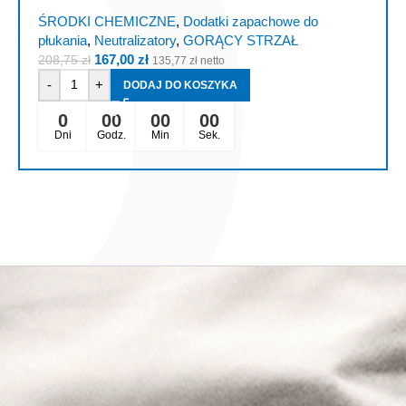
ŚRODKI CHEMICZNE
,
Dodatki zapachowe do
płukania
,
Neutralizatory
,
GORĄCY STRZAŁ
167,00
zł
208,75
zł
135,77
zł
netto
-
+
DODAJ DO KOSZYKA
0
00
00
00
Dni
Godz.
Min
Sek.