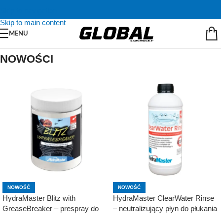
Skip to navigation
Skip to main content
MENU
NOWOŚCI
NOWOŚĆ
NOWOŚĆ
HydraMaster Blitz with
HydraMaster ClearWater Rinse
GreaseBreaker – prespray do
– neutralizujący płyn do płukania
usuwania trudnych zabrudzeń
950ml