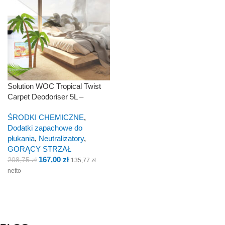
Solution WOC Tropical Twist
Carpet Deodoriser 5L –
dodatek zapachowy /
ŚRODKI CHEMICZNE
,
neutralizator zapachu
Dodatki zapachowe do
płukania
,
Neutralizatory
,
GORĄCY STRZAŁ
167,00
zł
208,75
zł
135,77
zł
netto