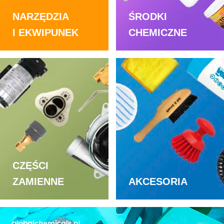
NARZĘDZIA
ŚRODKI
I EKWIPUNEK
CHEMICZNE
CZĘŚCI
ZAMIENNE
AKCESORIA