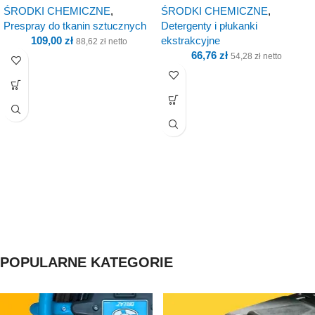
ŚRODKI CHEMICZNE
,
ŚRODKI CHEMICZNE
,
(800 g)
Prespray do tkanin sztucznych
Detergenty i płukanki
109,00
zł
ekstrakcyjne
88,62
zł
netto
66,76
zł
54,28
zł
netto
POPULARNE KATEGORIE