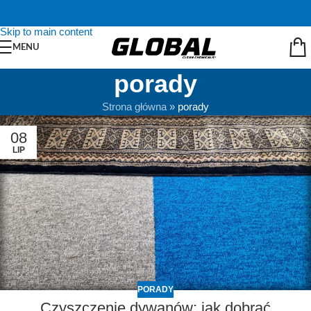
Skip to navigation
Skip to main content
MENU
porady
Strona główna
»
porady
08
LIP
PORADY
Czyszczenie dywanów: jak dobrać