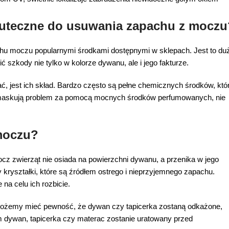
kuteczne do usuwania zapachu z moczu
achu moczu popularnymi środkami dostępnymi w sklepach. Jest to du
szkody nie tylko w kolorze dywanu, ale i jego fakturze.
 jest ich skład. Bardzo często są pełne chemicznych środków, któ
e maskują problem za pomocą mocnych środków perfumowanych, nie
moczu?
cz zwierząt nie osiada na powierzchni dywanu, a przenika w jego
 kryształki, które są źródłem ostrego i nieprzyjemnego zapachu.
na celu ich rozbicie.
możemy mieć pewność, że dywan czy tapicerka zostaną odkażone,
m dywan, tapicerka czy materac zostanie uratowany przed