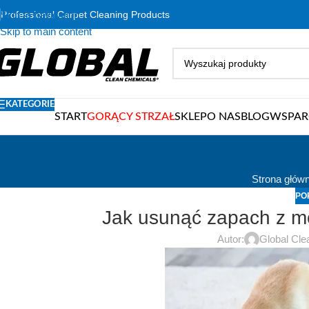
Skip to navigation
Professional Carpet Cleaning Products
Skip to main content
KATEGORIE
START
GORĄCY STRZAŁ
SKLEP
O NAS
BLOG
WSPAR
Strona głów
PO
Jak usunąć zapach z mo
Autor:
Global Cle