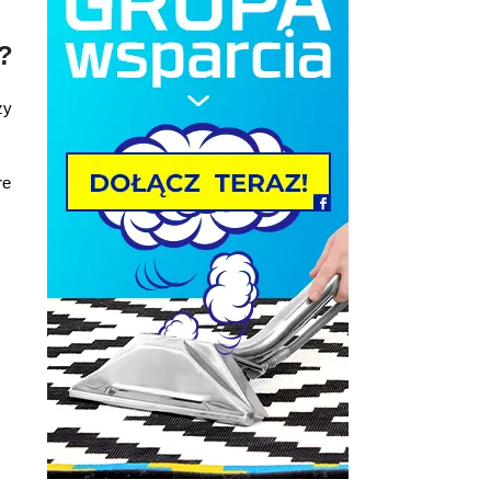
?
ży
re