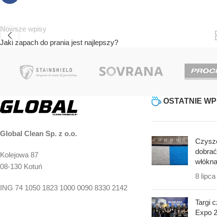
Nowsze wpisy
Jaki zapach do prania jest najlepszy?
OSTATNIE WP
Global Clean Sp. z o.o.
Czyszc
dobrać
Kolejowa 87
włókn
08-130 Kotuń
8 lipc
ING 74 1050 1823 1000 0090 8330 2142
Targi 
Expo 