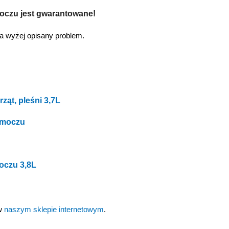
oczu jest gwarantowane!
a wyżej opisany problem.
ąt, pleśni 3,7L
z moczu
oczu 3,8L
 w
naszym sklepie internetowym
.