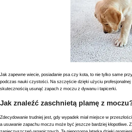
Jak zapewne wiecie, posiadanie psa czy kota, to nie tylko same prz
podczas nauki czystości. Na szczęście dzięki użyciu profesjonalnej 
skutecznością usunąć zapach z moczu z dywanu i tapicerki.
Jak znaleźć zaschnietą plamę z moczu
Zdecydowanie trudniej jest, gdy wypadek miał miejsce w przeszłoś
a usuwanie zapachu moczu może być jeszcze bardziej kłopotliwe.
zanieczyszczeń organicznych. Ta niepozorna latarka dzięki promien