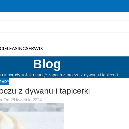
CIE
LEASING
SERWIS
Blog
na
»
porady
»
Jak usunąć zapach z moczu z dywanu i tapicerki
RADY
czu z dywanu i tapicerki
an
On 28 kwietnia 2024