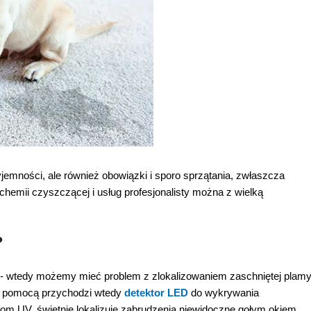
yjemności, ale również obowiązki i sporo sprzątania, zwłaszcza
chemii czyszczącej i usług profesjonalisty można z wielką
?
ci- wtedy możemy mieć problem z zlokalizowaniem zaschniętej plamy
 Z pomocą przychodzi wtedy
detektor LED
do wykrywania
iom UV, świetnie lokalizuje zabrudzenia niewidoczne gołym okiem