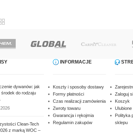
ISY
INFORMACJE
STRE
zenie dywanów: jak
Koszty i sposoby dostawy
Zarejestru
 środek do rodzaju
Formy płatności
Zaloguj s
a
Czas realizacji zamówienia
Koszyk
a 2026
Zwroty towaru
Ulubione
Gwarancja i rękojmia
Polityka 
Regulamin zakupów
sklepu
czystości Clean-Tech
2026 z marką WOC –