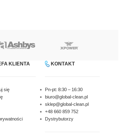
FA KLIENTA
KONTAKT
j się
Pn-pt: 8:30 – 16:30
ię
biuro@global-clean.pl
sklep@global-clean.pl
+48 660 859 752
prywatności
Dystrybutorzy