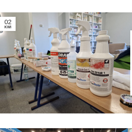
02
KWI