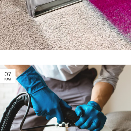
07
KWI