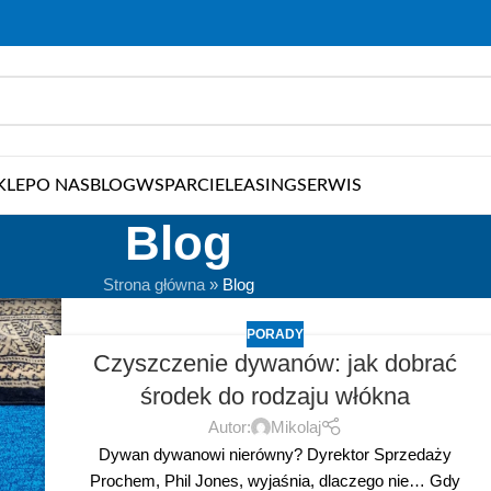
KLEP
O NAS
BLOG
WSPARCIE
LEASING
SERWIS
Blog
Strona główna
»
Blog
PORADY
Czyszczenie dywanów: jak dobrać
środek do rodzaju włókna
Autor:
Mikolaj
Dywan dywanowi nierówny? Dyrektor Sprzedaży
Prochem, Phil Jones, wyjaśnia, dlaczego nie… Gdy