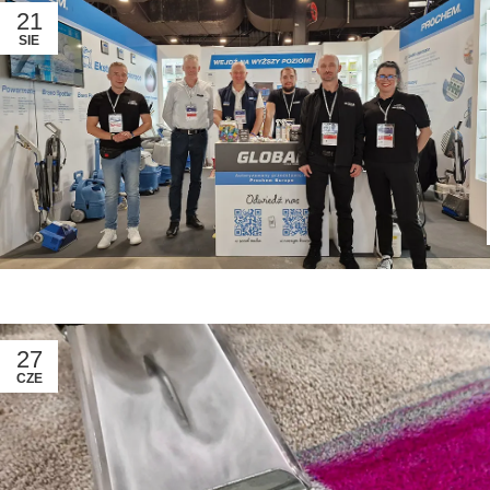
21
SIE
27
CZE