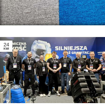
24
KWI