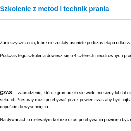
Szkolenie z metod i technik prania
Zanieczyszczenia, które nie zostały usunięte podczas etapu odkurz
Podczas tego szkolenia dowiesz się o 4 czterech nieodzownych pr
Wzmacniacz chemii booster
C
ZAS –
zabrudzenie, które zgromadziło sie wiele miesięcy lub lat 
sekund. Prespray musi przebywać przez pewien czas aby być najbardz
dopuścić do wyschnięcia.
Na dywanach o nietrwałym kolorze czas przebywania powinien być 