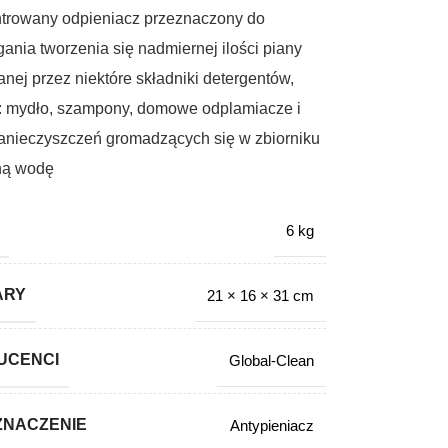
trowany odpieniacz przeznaczony do
ania tworzenia się nadmiernej ilości piany
nej przez niektóre składniki detergentów,
k: mydło, szampony, domowe odplamiacze i
zanieczyszczeń gromadzących się w zbiorniku
ną wodę
6 kg
ARY
21 × 16 × 31 cm
UCENCI
Global-Clean
ZNACZENIE
Antypieniacz