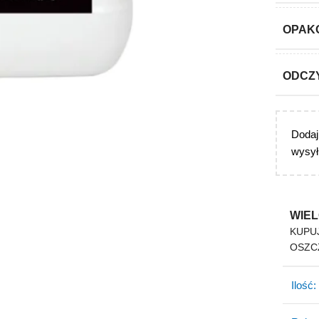
OPAK
ODCZ
Doda
wysył
WIEL
KUPUJ
OSZC
Ilość: