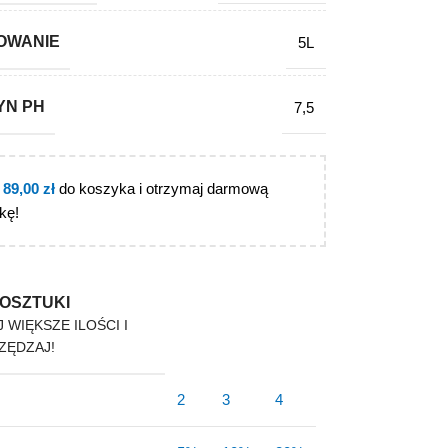
OWANIE
5L
YN PH
7,5
j
89,00
zł
do koszyka i otrzymaj darmową
kę!
OSZTUKI
 WIĘKSZE ILOŚCI I
ZĘDZAJ!
2
3
4