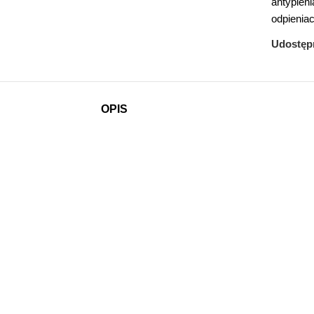
antypien
odpienia
Udostępn
OPIS