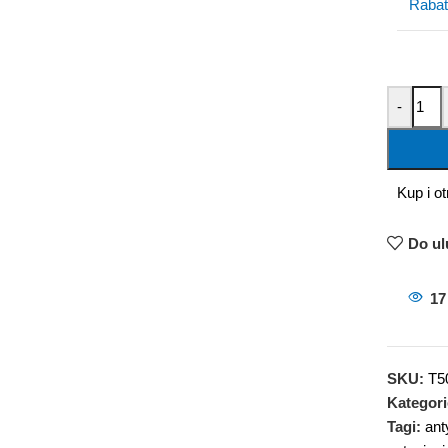
Rabat
-
Kup i o
Do ul
17
SKU:
T5
Kategori
Tagi:
ant