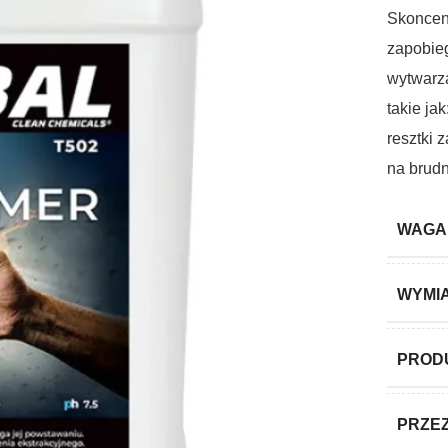
Skoncen
zapobieg
wytwarza
takie ja
resztki 
na brud
WAGA
WYMI
PROD
PRZE