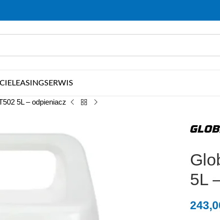
CIE
LEASING
SERWIS
T502 5L – odpieniacz
Glo
5L 
243,