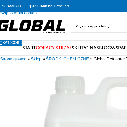
Skip to navigation
Professional Carpet Cleaning Products
Skip to main content
KATEGORIE
START
GORĄCY STRZAŁ
SKLEP
O NAS
BLOG
WSPAR
Strona główna
»
Sklep
»
ŚRODKI CHEMICZNE
»
Global Defoamer 