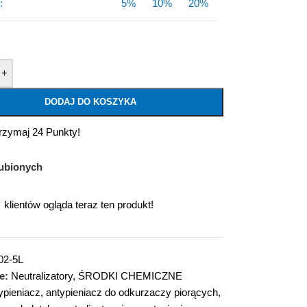
:
5%
10%
20%
+
DODAJ DO KOSZYKA
trzymaj 24 Punkty!
ubionych
klientów ogląda teraz ten produkt!
02-5L
e:
Neutralizatory
,
ŚRODKI CHEMICZNE
ypieniacz
,
antypieniacz do odkurzaczy piorących
,