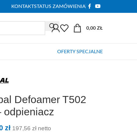
KONTAKT
STATUS ZAMÓWIENIA
0,00
ZŁ
OFERTY SPECJALNE
bal Defoamer T502
– odpieniacz
00
zł
197,56
zł
netto