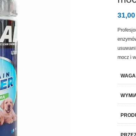
31,0
Profesjo
enzymów
usuwania
mocz i w
WAGA
WYMI
PROD
PRZE