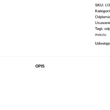
SKU:
U3
Kategori
Odplamia
Usuwanie
Tagi:
odp
moczu
Udostępn
OPIS
REMOVER
tapicerkach oraz dywanach.