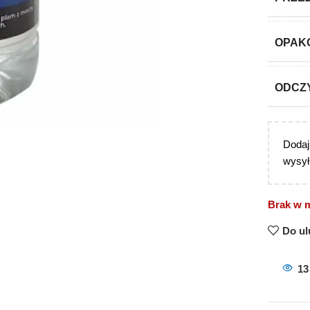
OPAK
ODCZ
Doda
wysył
Brak w 
Do ul
13