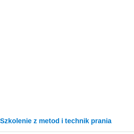
Instrukcja stosowania
ETAP 1:
Dozowanie
Nie rozcieńczać.
ETAP 2:
Stosowanie
Przeczytaj kartę charakterystyki przed użyciem.
Zastosowanie standardowe:
Równomiernie spryskaj po
standardowej procedury. W przypadku dużych zabrudzeń za
Zastosowanie jako wzmacniacz:
Dodaj 200 ml / 1 litr
i pozostaw na kilka minut. Nie dopuść do wyschnięcia czys
Przed użyciem wykonaj test stabilności koloru.
Nie s
Szkolenie z metod i technik prania