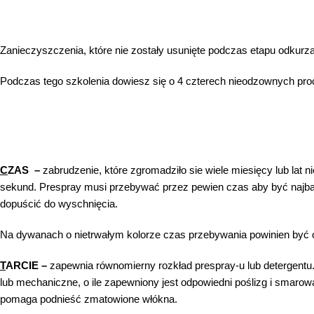
Zanieczyszczenia, które nie zostały usunięte podczas etapu odkurz
Podczas tego szkolenia dowiesz się o 4 czterech nieodzownych pr
Wzmacniacz chemii booster
C
ZAS –
zabrudzenie, które zgromadziło sie wiele miesięcy lub lat 
sekund. Prespray musi przebywać przez pewien czas aby być najbardz
dopuścić do wyschnięcia.
Na dywanach o nietrwałym kolorze czas przebywania powinien być 
T
ARCIE –
zapewnia równomierny rozkład prespray-u lub detergentu
lub mechaniczne, o ile zapewniony jest odpowiedni poślizg i smaro
pomaga podnieść zmatowione włókna.