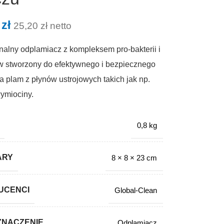
0
zł
25,20
zł
netto
nalny odplamiacz z kompleksem pro-bakterii i
 stworzony do efektywnego i bezpiecznego
 plam z płynów ustrojowych takich jak np.
ymiociny.
0,8 kg
ARY
8 × 8 × 23 cm
UCENCI
Global-Clean
ZNACZENIE
Odplamiacz