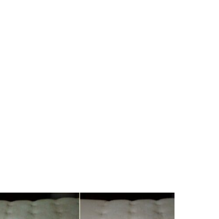
czu.
h składników to gwarancja skuteczności i
kładzin oraz tapicerek.
a powstałe na skutek kontaktu ze skórą np.
MYSŁOWYCH