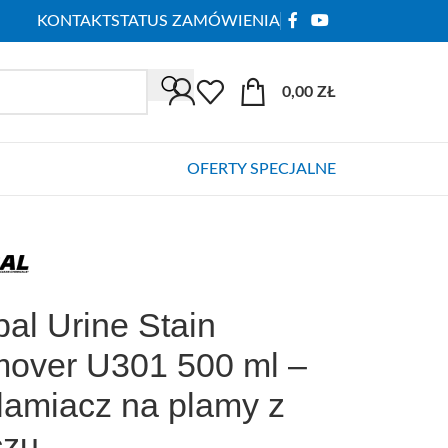
KONTAKT
STATUS ZAMÓWIENIA
0,00
ZŁ
OFERTY SPECJALNE
bal Urine Stain
over U301 500 ml –
lamiacz na plamy z
zu