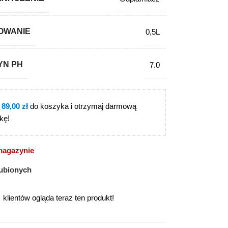
OWANIE
0,5L
YN PH
7.0
j
89,00
zł
do koszyka i otrzymaj darmową
kę!
magazynie
ubionych
klientów ogląda teraz ten produkt!