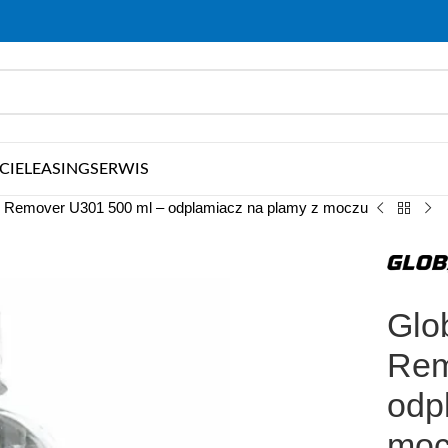
CIE
LEASING
SERWIS
in Remover U301 500 ml – odplamiacz na plamy z moczu
Glo
Rem
odp
moc