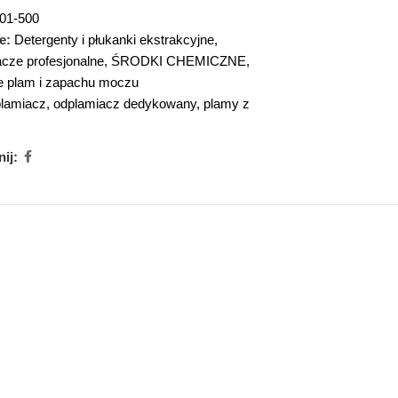
01-500
e:
Detergenty i płukanki ekstrakcyjne
,
cze profesjonalne
,
ŚRODKI CHEMICZNE
,
 plam i zapachu moczu
lamiacz
,
odplamiacz dedykowany
,
plamy z
ij: