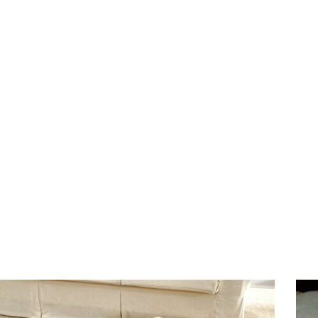
Neutralizuje pozostałości soli alkalicznych zawartych w mo
Neutralne pH w połączeniu z mieszanką wyselekcjonowanyc
bezpieczeństwa stosowania.
Nie zawiera chloru.
Produkt dedykowany do czyszczenia materacy, dywanów, wy
Dodatkowo może być stosowany także na plamy i zabrudzeni
plamy z potu.
TYLKO DO ZASTOSOWAŃ PROFESJONALNYCH LUB PRZE