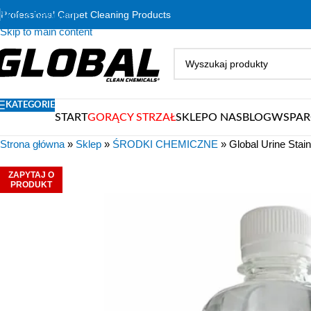
Skip to navigation
Professional Carpet Cleaning Products
Skip to main content
KATEGORIE
START
GORĄCY STRZAŁ
SKLEP
O NAS
BLOG
WSPAR
Strona główna
»
Sklep
»
ŚRODKI CHEMICZNE
»
Global Urine Sta
ZAPYTAJ O
PRODUKT