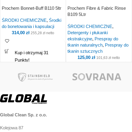
Prochem Bonnet-Buff B110 5ltr
Prochem Fibre & Fabric Rinse
B109 5Ltr
ŚRODKI CHEMICZNE
,
Środki
do bonetowania i kapsulacji
ŚRODKI CHEMICZNE
,
314,00
zł
Detergenty i płukanki
255,28
zł
netto
ekstrakcyjne
,
Prespray do
tkanin naturalnych
,
Prespray do
tkanin sztucznych
Kup i otrzymaj 31
125,00
zł
101,63
zł
netto
Punkty!
Kup i otrzymaj 13
Punkty!
Global Clean Sp. z o.o.
Kolejowa 87