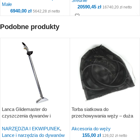
Średnie
Małe
20590,45
zł
16740,20
zł
netto
6940,00
zł
5642,28
zł
netto
Podobne produkty
Kup i otrzymaj 2 059
Kup i otrzymaj 694
Punkty!
Punkty!
Lanca Glidemaster do
Torba siatkowa do
czyszczenia dywanów i
przechowywania węży – duża
wykładzin 30 cm
NARZĘDZIA I EKWIPUNEK
,
Akcesoria do węży
Lance i narzędzia do dywanów
155,00
zł
126,02
zł
netto