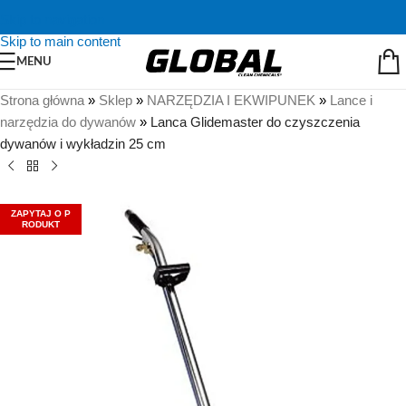
Skip to navigation
Skip to main content
MENU
Strona główna
»
Sklep
»
NARZĘDZIA I EKWIPUNEK
»
Lance i
narzędzia do dywanów
»
Lanca Glidemaster do czyszczenia
dywanów i wykładzin 25 cm
ZAPYTAJ O P
RODUKT