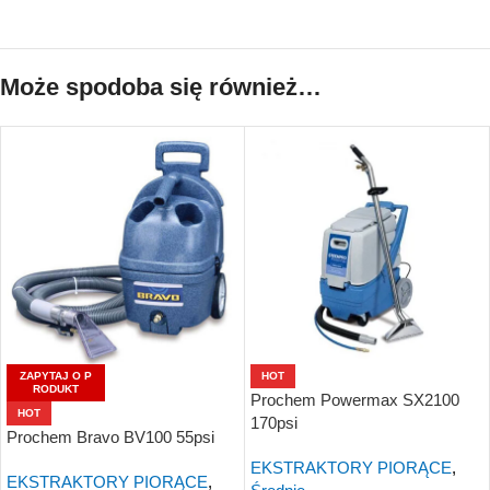
Może spodoba się również…
ZAPYTAJ O P
HOT
RODUKT
Prochem Powermax SX2100
HOT
170psi
Prochem Bravo BV100 55psi
EKSTRAKTORY PIORĄCE
,
EKSTRAKTORY PIORĄCE
,