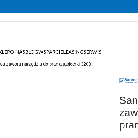
KLEP
O NAS
BLOG
WSPARCIE
LEASING
SERWIS
 zaworu narzędzia do prania tapicerki 3203
San
zaw
pran