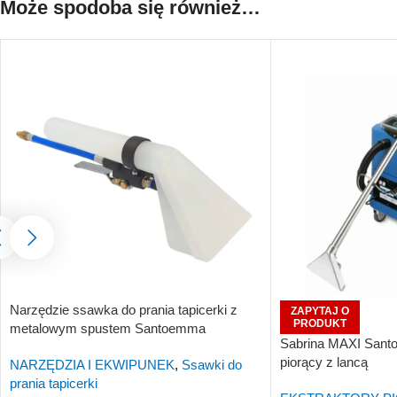
Może spodoba się również…
Narzędzie ssawka do prania tapicerki z
ZAPYTAJ O
PRODUKT
metalowym spustem Santoemma
Sabrina MAXI Sant
NS10PN-HP
piorący z lancą
NARZĘDZIA I EKWIPUNEK
,
Ssawki do
prania tapicerki