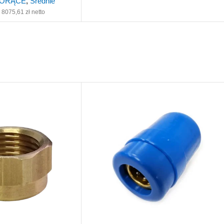
IORĄCE
,
Średnie
8075,61
zł
netto