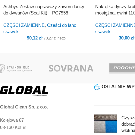
Ashbys Zestaw naprawczy zaworu lancy
Nakrętka dyszy kró
do dywanów (Seal Kit) – PC7958
mosiężna, gwint 11/
CZĘŚCI ZAMIENNE
,
Części do lanc i
CZĘŚCI ZAMIENN
ssawek
ssawek
90,12
zł
30,00
zł
73,27
zł
netto
OSTATNIE WP
Global Clean Sp. z o.o.
Czyszc
Kolejowa 87
dobrać
08-130 Kotuń
włókn