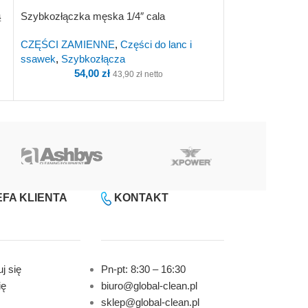
ą
Szybkozłączka męska 1/4″ cala
Szybkozłączka ż
CZĘŚCI ZAMIENNE
,
Części do lanc i
CZĘŚCI ZAMIE
ssawek
,
Szybkozłącza
ssawek
,
Szybko
54,00
zł
123,5
43,90
zł
netto
FA KLIENTA
KONTAKT
j się
Pn-pt: 8:30 – 16:30
ię
biuro@global-clean.pl
sklep@global-clean.pl