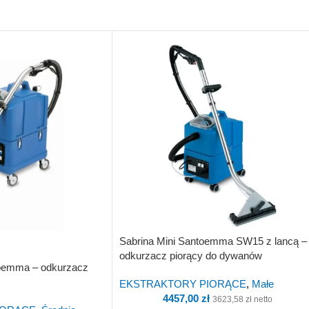
Sabrina Mini Santoemma SW15 z lancą –
odkurzacz piorący do dywanów
oemma – odkurzacz
EKSTRAKTORY PIORĄCE
,
Małe
4457,00
zł
3623,58
zł
netto