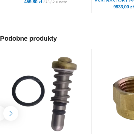
EKSTRAKTORY P
459,80
zł
373,82
zł
netto
9933,00
zł
Podobne produkty