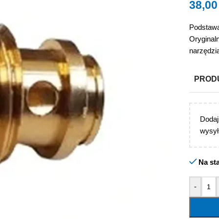
38,0
Podstawa 
Oryginal
narzędzia
PROD
Doda
wysył
Na st
-