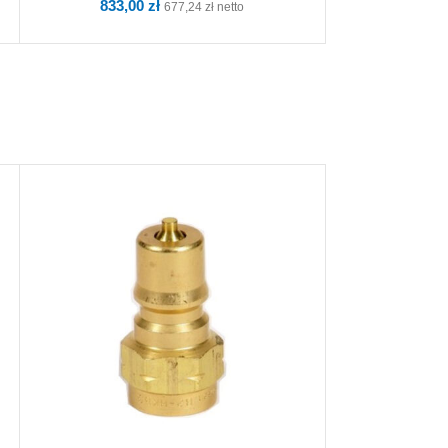
833,00
zł
249,0
677,24
zł
netto