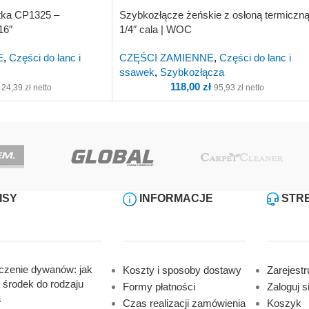
tka CP1325 –
Szybkozłącze żeńskie z osłoną termiczn
16″
1/4″ cala | WOC
E
,
Części do lanc i
CZĘŚCI ZAMIENNE
,
Części do lanc i
ssawek
,
Szybkozłącza
118,00
zł
24,39
zł
netto
95,93
zł
netto
ISY
INFORMACJE
STRE
zenie dywanów: jak
Koszty i sposoby dostawy
Zarejestru
 środek do rodzaju
Formy płatności
Zaloguj s
a
Czas realizacji zamówienia
Koszyk