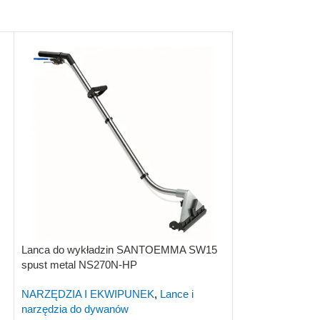
Lanca do wykładzin SANTOEMMA SW15
Zawór do ssaw
spust metal NS270N-HP
spust metal 320
NARZĘDZIA I EKWIPUNEK
,
Lance i
CZĘŚCI ZAMIE
narzędzia do dywanów
ssawek