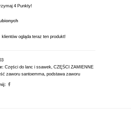
trzymaj 4 Punkty!
ubionych
klientów ogląda teraz ten produkt!
03
e:
Części do lanc i ssawek
,
CZĘŚCI ZAMIENNE
ęść zaworu santoemma
,
podstawa zaworu
ij: