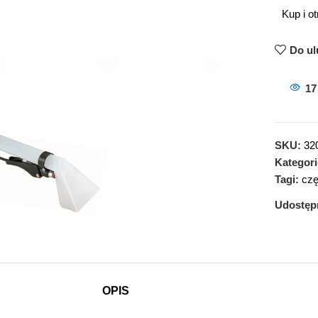
Kup i o
Do ul
17
SKU:
32
Kategori
Tagi:
cz
Udostępn
OPIS