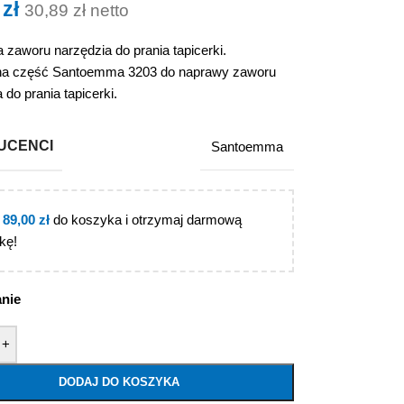
0
zł
30,89
zł
netto
zaworu narzędzia do prania tapicerki.
na część Santoemma 3203 do naprawy zaworu
 do prania tapicerki.
UCENCI
Santoemma
j
89,00
zł
do koszyka i otrzymaj darmową
kę!
anie
+
DODAJ DO KOSZYKA