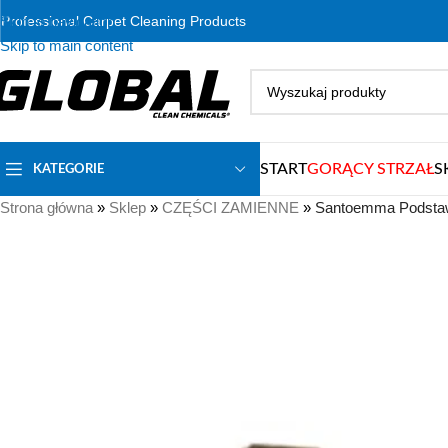
Skip to navigation
Professional Carpet Cleaning Products
Skip to main content
START
GORĄCY STRZAŁ
S
KATEGORIE
Strona główna
»
Sklep
»
CZĘŚCI ZAMIENNE
»
Santoemma Podstawa