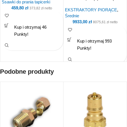
Ssawki do prania tapicerki
459,80
zł
373,82
zł
netto
EKSTRAKTORY PIORĄCE
,
Średnie
9933,00
zł
8075,61
zł
netto
Kup i otrzymaj 46
Punkty!
Kup i otrzymaj 993
Punkty!
Podobne produkty