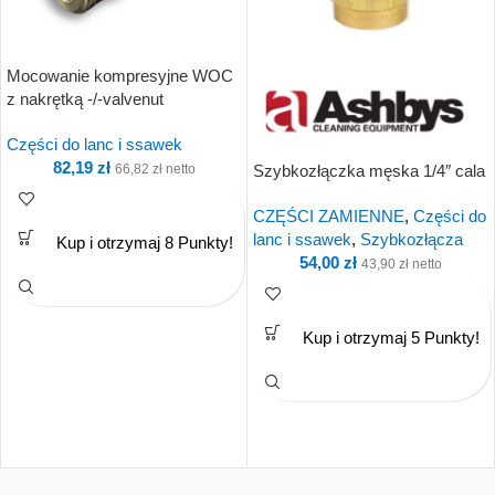
Mocowanie kompresyjne WOC
z nakrętką -/-valvenut
Części do lanc i ssawek
82,19
zł
Szybkozłączka męska 1/4″ cala
66,82
zł
netto
CZĘŚCI ZAMIENNE
,
Części do
lanc i ssawek
,
Szybkozłącza
Kup i otrzymaj 8 Punkty!
54,00
zł
43,90
zł
netto
Kup i otrzymaj 5 Punkty!