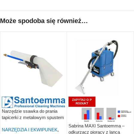
Może spodoba się również…
ZAPYTAJ O P
RODUKT
Narzędzie ssawka do prania
tapicerki z metalowym spustem
Santoemma NS10PN-HP
Sabrina MAXI Santoemma –
NARZĘDZIA I EKWIPUNEK
,
odkurzacz piorący z lancą