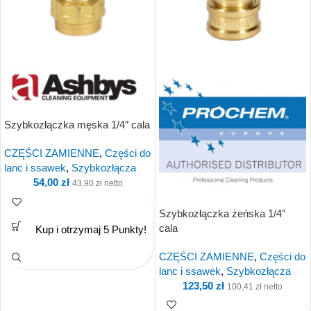
Szybkozłączka męska 1/4″ cala
CZĘŚCI ZAMIENNE
,
Części do
lanc i ssawek
,
Szybkozłącza
54,00
zł
43,90
zł
netto
Szybkozłączka żeńska 1/4″
cala
Kup i otrzymaj 5 Punkty!
CZĘŚCI ZAMIENNE
,
Części do
lanc i ssawek
,
Szybkozłącza
123,50
zł
100,41
zł
netto