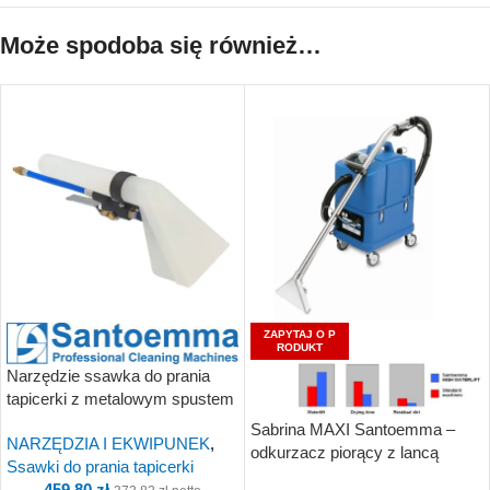
Może spodoba się również…
ZAPYTAJ O P
RODUKT
Narzędzie ssawka do prania
tapicerki z metalowym spustem
Santoemma NS10PN-HP
Sabrina MAXI Santoemma –
NARZĘDZIA I EKWIPUNEK
,
odkurzacz piorący z lancą
Ssawki do prania tapicerki
459,80
zł