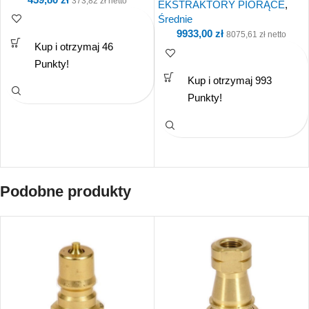
373,82
zł
netto
EKSTRAKTORY PIORĄCE
,
Średnie
9933,00
zł
8075,61
zł
netto
Kup i otrzymaj 46
Punkty!
Kup i otrzymaj 993
Punkty!
Podobne produkty