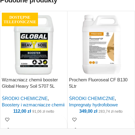
Podobne produkty
DOSTĘPNE
TELEFONICZNIE
Wzmacniacz chemii booster
Prochem Fluoroseal CF B130
Global Heavy Soil S707 5L
5Ltr
ŚRODKI CHEMICZNE
,
ŚRODKI CHEMICZNE
,
Boostery i wzmacniacze chemii
Impregnaty hydrofobowe
112,00
zł
349,00
zł
91,06
zł
netto
283,74
zł
netto
Kup i otrzymaj 11
Kup i otrzymaj 35