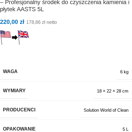
– Profesjonalny środek do czyszczenia kamienia i
płytek AASTS 5L
220,00
zł
178,86
zł
netto
środek do czyszczenia kamienia i płytek
WAGA
6 kg
WYMIARY
18 × 22 × 28 cm
PRODUCENCI
Solution World of Clean
OPAKOWANIE
5 L