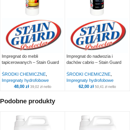
Impregnat do mebli
Impregnat do nadwozia i
tapicerowanych – Stain Guard
dachów cabrio – Stain Guard
Protector Meble 500ml
Protector Auto 500ml
ŚRODKI CHEMICZNE
,
ŚRODKI CHEMICZNE
,
Impregnaty hydrofobowe
Impregnaty hydrofobowe
48,00
zł
62,00
zł
39,02
zł
netto
50,41
zł
netto
Podobne produkty
Kup i otrzymaj 5 Punkty!
Kup i otrzymaj 6 Punkty!