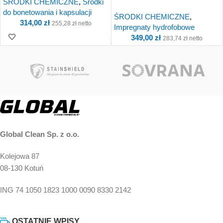
ŚRODKI CHEMICZNE
,
Środki
do bonetowania i kapsulacji
ŚRODKI CHEMICZNE
,
314,00
zł
255,28
zł
netto
Impregnaty hydrofobowe
349,00
zł
283,74
zł
netto
Kup i otrzymaj 31
Punkty!
Kup i otrzymaj 35
Punkty!
Global Clean Sp. z o.o.
Kolejowa 87
08-130 Kotuń
ING 74 1050 1823 1000 0090 8330 2142
OSTATNIE WPISY