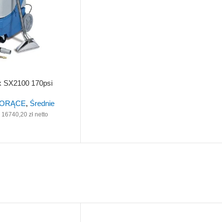
 SX2100 170psi
IORĄCE
,
Średnie
16740,20
zł
netto