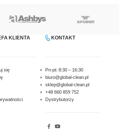
FA KLIENTA
KONTAKT
j się
Pn-pt: 8:30 – 16:30
ię
biuro@global-clean.pl
sklep@global-clean.pl
+48 660 859 752
prywatności
Dystrybutorzy