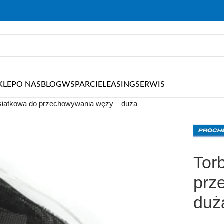
KLEP
O NAS
BLOG
WSPARCIE
LEASING
SERWIS
siatkowa do przechowywania węży – duża
Tor
prz
duż