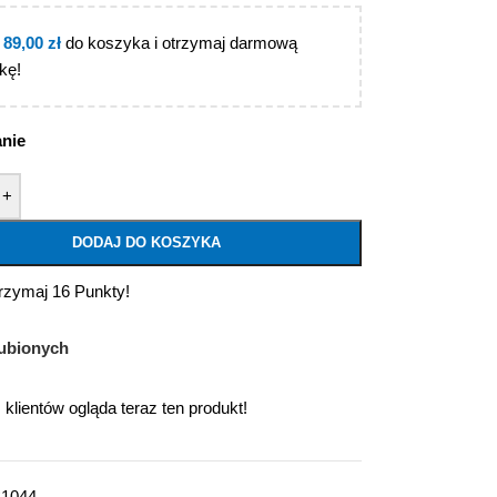
j
89,00
zł
do koszyka i otrzymaj darmową
kę!
anie
+
DODAJ DO KOSZYKA
trzymaj 16 Punkty!
ubionych
klientów ogląda teraz ten produkt!
1044