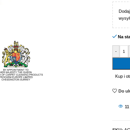
Doda
wysył
Na st
-
Kup i o
Do ul
11
SKU:
AC