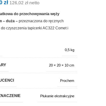
00
zł
126,02
zł
netto
iatkowa do przechowywania węży
 – duża –
przeznaczona do ręcznych
 do czyszczenia tapicerki AC322 Comet i
0,5 kg
ARY
20 × 20 × 10 cm
UCENCI
Prochem
ZNACZENIE
Płukanie ekstrakcyjne