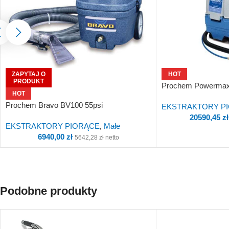
ZAPYTAJ O
HOT
PRODUKT
Prochem Powermax
HOT
Prochem Bravo BV100 55psi
EKSTRAKTORY P
20590,45
zł
EKSTRAKTORY PIORĄCE
,
Małe
6940,00
zł
5642,28
zł
netto
Podobne produkty