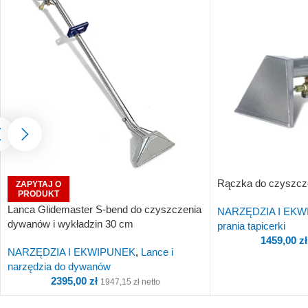
Rączka do czyszczen
ZAPYTAJ O
PRODUKT
Lanca Glidemaster S-bend do czyszczenia
NARZĘDZIA I EK
dywanów i wykładzin 30 cm
prania tapicerki
1459,00
zł
NARZĘDZIA I EKWIPUNEK
,
Lance i
narzędzia do dywanów
2395,00
zł
1947,15
zł
netto