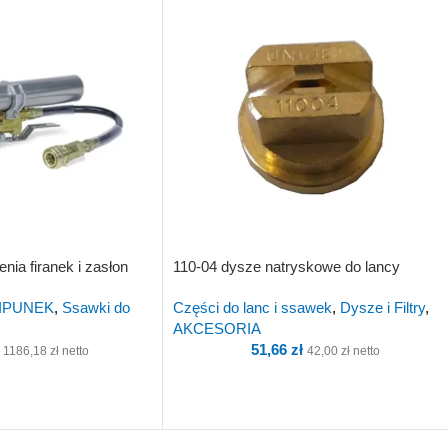
ia firanek i zasłon
110-04 dysze natryskowe do lancy
WIPUNEK
,
Ssawki do
Części do lanc i ssawek
,
Dysze i Filtry
,
AKCESORIA
51,66
zł
1186,18
zł
netto
42,00
zł
netto