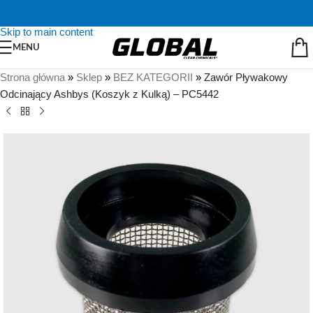
Skip to navigation
Skip to main content
MENU
Strona główna
»
Sklep
»
BEZ KATEGORII
»
Zawór Pływakowy
Odcinający Ashbys (Koszyk z Kulką) – PC5442