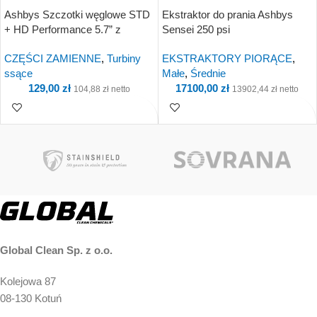
Ashbys Szczotki węglowe STD
Ekstraktor do prania Ashbys
+ HD Performance 5.7” z
Sensei 250 psi
narzędziem montażowym
CZĘŚCI ZAMIENNE
,
Turbiny
EKSTRAKTORY PIORĄCE
,
ssące
Małe
,
Średnie
129,00
zł
17100,00
zł
104,88
zł
netto
13902,44
zł
netto
Kup i otrzymaj 13
Kup i otrzymaj 1 710
Punkty!
Punkty!
Global Clean Sp. z o.o.
Kolejowa 87
08-130 Kotuń