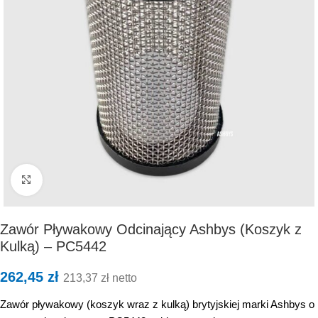
Kliknij, aby powiększyć
Zawór Pływakowy Odcinający Ashbys (Koszyk z
Kulką) – PC5442
262,45
zł
213,37
zł
netto
Zawór pływakowy (koszyk wraz z kulką) brytyjskiej marki Ashbys o