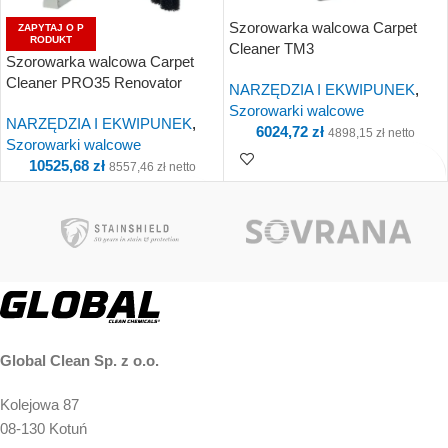
Szorowarka walcowa Carpet
ZAPYTAJ O P
RODUKT
Cleaner TM3
Szorowarka walcowa Carpet
Cleaner PRO35 Renovator
NARZĘDZIA I EKWIPUNEK
,
PRO 35X
Szorowarki walcowe
NARZĘDZIA I EKWIPUNEK
,
6024,72
zł
4898,15
zł
netto
Szorowarki walcowe
10525,68
zł
8557,46
zł
netto
Kup i otrzymaj 602
Punkty!
Kup i otrzymaj 1 053
Punkty!
Global Clean Sp. z o.o.
Kolejowa 87
08-130 Kotuń