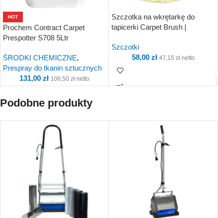
Szczotka na wkrętarkę do
HOT
tapicerki Carpet Brush |
Prochem Contract Carpet
SZCZOTKI
Prespotter S708 5Ltr
Szczotki
58,00
zł
ŚRODKI CHEMICZNE
,
47,15
zł
netto
Prespray do tkanin sztucznych
131,00
zł
106,50
zł
netto
Kup i otrzymaj 6 Punkty!
Podobne produkty
Kup i otrzymaj 13
Punkty!