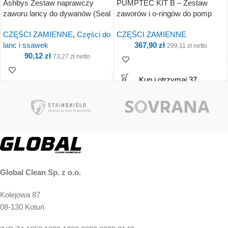
Ashbys Zestaw naprawczy
PUMPTEC KIT B – Zestaw
zaworu lancy do dywanów (Seal
zaworów i o-ringów do pomp
Kit) – PC7958
Ashbys
CZĘŚCI ZAMIENNE
,
Części do
CZĘŚCI ZAMIENNE
lanc i ssawek
367,90
zł
299,11
zł
netto
90,12
zł
73,27
zł
netto
Kup i otrzymaj 37
Kup i otrzymaj 9 Punkty!
Punkty!
Global Clean Sp. z o.o.
Kolejowa 87
08-130 Kotuń