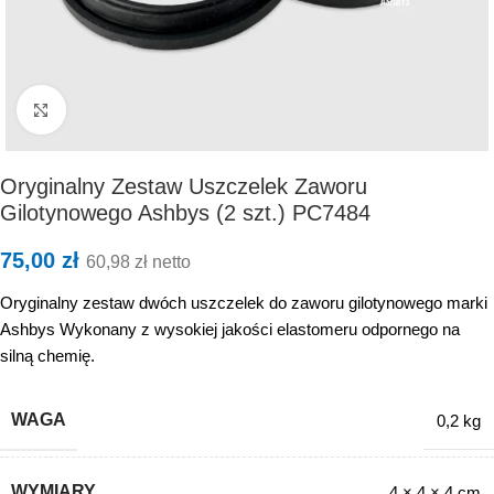
Kliknij, aby powiększyć
Oryginalny Zestaw Uszczelek Zaworu
Gilotynowego Ashbys (2 szt.) PC7484
75,00
zł
60,98
zł
netto
Oryginalny zestaw dwóch uszczelek do zaworu gilotynowego marki
Ashbys Wykonany z wysokiej jakości elastomeru odpornego na
silną chemię.
WAGA
0,2 kg
WYMIARY
4 × 4 × 4 cm