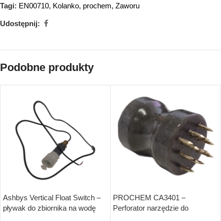
Tagi:
EN00710
,
Kolanko
,
prochem
,
Zaworu
Udostępnij:
Podobne produkty
Ashbys Vertical Float Switch –
PROCHEM CA3401 –
pływak do zbiornika na wodę
Perforator narzędzie do
usuwania gumy, wosku i