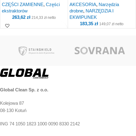
CZĘŚCI ZAMIENNE
,
Części
AKCESORIA
,
Narzędzia
uciążliwych zabrudzeń stałych
ekstraktorów
drobne
,
NARZĘDZIA I
263,62
zł
EKWIPUNEK
214,33
zł
netto
183,35
zł
149,07
zł
netto
Kup i otrzymaj 26
Kup i otrzymaj 18
Punkty!
Punkty!
Global Clean Sp. z o.o.
Kolejowa 87
08-130 Kotuń
ING 74 1050 1823 1000 0090 8330 2142