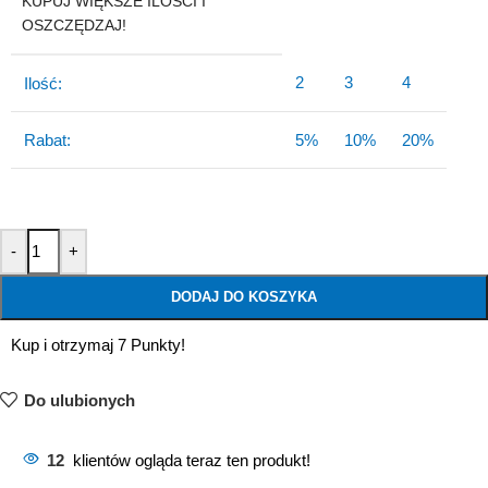
KUPUJ WIĘKSZE ILOŚCI I
OSZCZĘDZAJ!
2
3
4
Ilość:
Rabat:
5%
10%
20%
-
+
DODAJ DO KOSZYKA
Kup i otrzymaj 7 Punkty!
Do ulubionych
12
klientów ogląda teraz ten produkt!