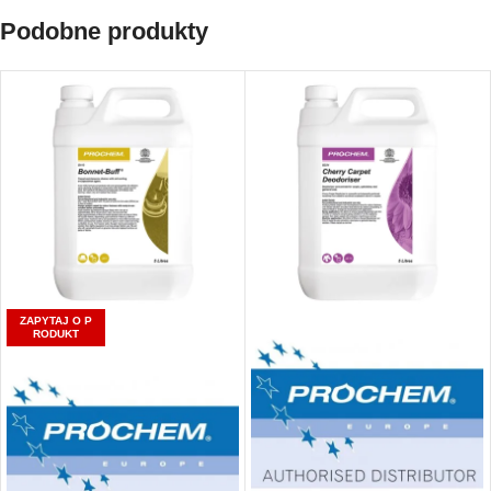
Podobne produkty
Kup i otrzymaj 12
Punkty!
ZAPYTAJ O P
RODUKT