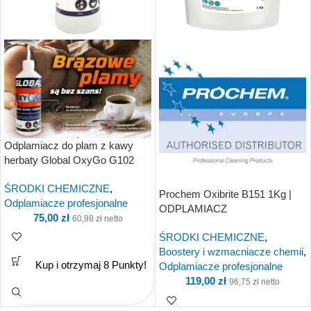
Odplamiacz do plam z kawy
herbaty Global OxyGo G102
1Ltr | ODPLAMIACZ
ŚRODKI CHEMICZNE
,
Prochem Oxibrite B151 1Kg |
Odplamiacze profesjonalne
ODPLAMIACZ
75,00
zł
60,98
zł
netto
ŚRODKI CHEMICZNE
,
Boostery i wzmacniacze chemii
,
Kup i otrzymaj 8 Punkty!
Odplamiacze profesjonalne
119,00
zł
96,75
zł
netto