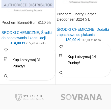
Prochem Cherry Carpet
Deodoriser B224 5 L
Prochem Bonnet-Buff B110 5ltr
ŚRODKI CHEMICZNE
,
Dodatki
ŚRODKI CHEMICZNE
,
Środki
zapachowe do płukania
do bonetowania i kapsulacji
139,00
zł
113,01
zł
netto
314,00
zł
255,28
zł
netto
Kup i otrzymaj 14
Kup i otrzymaj 31
Punkty!
Punkty!