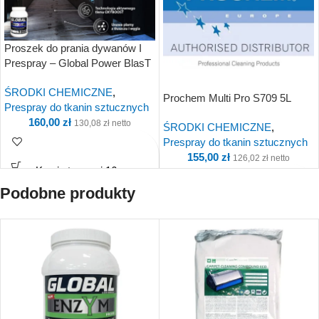
Proszek do prania dywanów I
Prespray – Global Power BlasT
R130 2.5 Kg
ŚRODKI CHEMICZNE
,
Prochem Multi Pro S709 5L
Prespray do tkanin sztucznych
160,00
zł
130,08
zł
netto
ŚRODKI CHEMICZNE
,
Prespray do tkanin sztucznych
155,00
zł
126,02
zł
netto
Kup i otrzymaj 16
Punkty!
Podobne produkty
Kup i otrzymaj 16
Punkty!