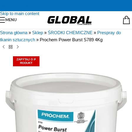
Skip to navigation
Skip to main content
MENU
Strona główna
»
Sklep
»
ŚRODKI CHEMICZNE
»
Prespray do
tkanin sztucznych
»
Prochem Power Burst S789 4Kg
ZAPYTAJ O P
RODUKT