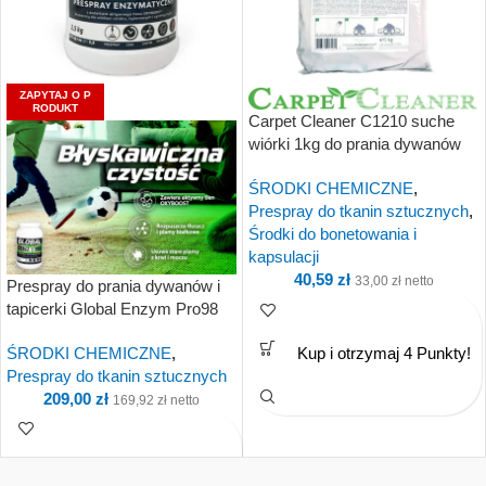
ZAPYTAJ O P
RODUKT
Carpet Cleaner C1210 suche
wiórki 1kg do prania dywanów
na sucho
ŚRODKI CHEMICZNE
,
Prespray do tkanin sztucznych
,
Środki do bonetowania i
kapsulacji
40,59
zł
33,00
zł
netto
Prespray do prania dywanów i
tapicerki Global Enzym Pro98
2,5kg
ŚRODKI CHEMICZNE
,
Kup i otrzymaj 4 Punkty!
Prespray do tkanin sztucznych
209,00
zł
169,92
zł
netto
Kup i otrzymaj 21