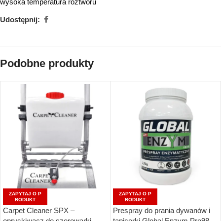
wysoka temperatura roztworu
Udostępnij:
Podobne produkty
ZAPYTAJ O P
ZAPYTAJ O P
RODUKT
RODUKT
Carpet Cleaner SPX –
Prespray do prania dywanów i
opryskiwacz do szorowarki
tapicerki Global Enzym Pro98