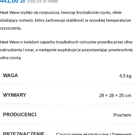
441,00
zł
358,54
zł
netto
Heat Wave szybko się rozpuszcza, tworząc krystalicznie czysty, silnie
działający roztwór, który zachowuje stabilność w wysokiej temperaturze
czyszczenia.
Heat Wave o świeżym zapachu tropikalnych cytrusów przenika przez silne
zabrudzenia i smar, a następnie wypłukuje je pozostawiając powierzchnię
ultra czystą.
WAGA
4,5 kg
WYMIARY
28 × 28 × 25 cm
PRODUCENCI
Prochem
PRZEZNACZENIE
Czyszczenie ekstrakcyjne / Detergent