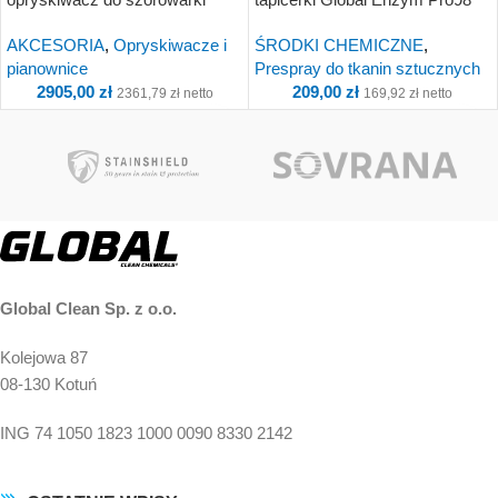
TM4/5 oraz PRO35/45 |
2,5kg
AKCESORIA
,
Opryskiwacze i
ŚRODKI CHEMICZNE
,
Kompletny
pianownice
Prespray do tkanin sztucznych
2905,00
zł
209,00
zł
2361,79
zł
netto
169,92
zł
netto
Kup i otrzymaj 291
Kup i otrzymaj 21
Punkty!
Punkty!
Global Clean Sp. z o.o.
Kolejowa 87
08-130 Kotuń
ING 74 1050 1823 1000 0090 8330 2142