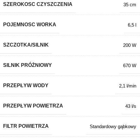
SZEROKOSC CZYSZCZENIA
35 cm
POJEMNOSC WORKA
6,5 l
SZCZOTKA/SILNIK
200 W
SILNIK PRÓŻNIOWY
670 W
PRZEPŁYW WODY
2,1 l/min
PRZEPŁYW POWIETRZA
43 l/s
FILTR POWIETRZA
Standardowy gąbkowy