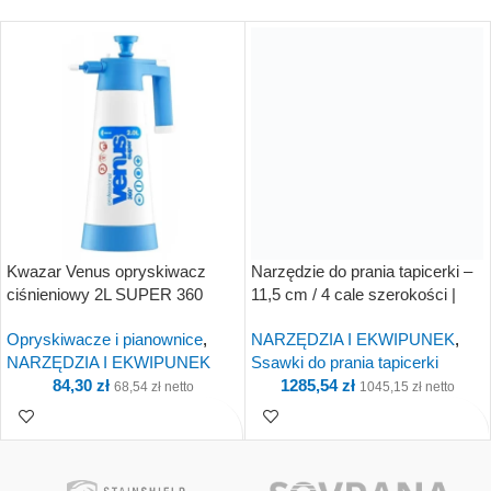
Kwazar Venus opryskiwacz
Narzędzie do prania tapicerki –
ciśnieniowy 2L SUPER 360
11,5 cm / 4 cale szerokości |
Cleaning PRO+ WTV.0282
Spray zewnętrzny | 500 psi
Opryskiwacze i pianownice
,
NARZĘDZIA I EKWIPUNEK
,
NARZĘDZIA I EKWIPUNEK
Ssawki do prania tapicerki
84,30
zł
1285,54
zł
68,54
zł
netto
1045,15
zł
netto
Kup i otrzymaj 8 Punkty!
Kup i otrzymaj 129
Punkty!