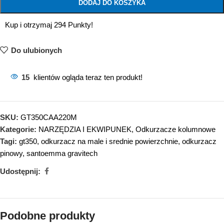
DODAJ DO KOSZYKA
Kup i otrzymaj 294 Punkty!
Do ulubionych
15
klientów ogląda teraz ten produkt!
SKU:
GT350CAA220M
Kategorie:
NARZĘDZIA I EKWIPUNEK
,
Odkurzacze kolumnowe
Tagi:
gt350
,
odkurzacz na male i srednie powierzchnie
,
odkurzacz
pinowy
,
santoemma gravitech
Udostępnij:
Podobne produkty