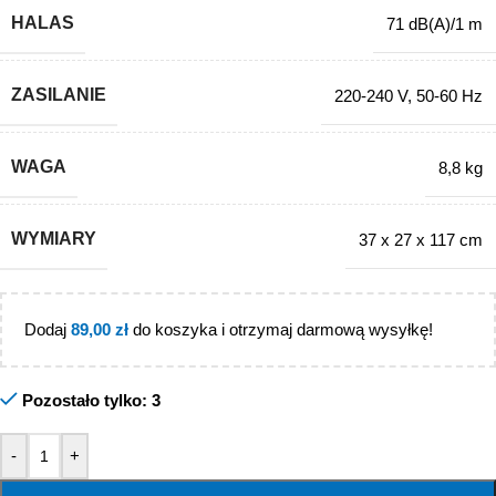
HALAS
71 dB(A)/1 m
ZASILANIE
220-240 V
,
50-60 Hz
WAGA
8,8 kg
WYMIARY
37 x 27 x 117 cm
Dodaj
89,00
zł
do koszyka i otrzymaj darmową wysyłkę!
Pozostało tylko: 3
-
+