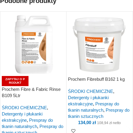
Podobne produkty
Kup i otrzymaj 24
Kup i otrzymaj 27
Punkty!
Punkty!
Prochem Fibrebuff B162 1 kg
ZAPYTAJ O P
RODUKT
Prochem Fibre & Fabric Rinse
ŚRODKI CHEMICZNE
,
B109 5Ltr
Detergenty i płukanki
ekstrakcyjne
,
Prespray do
ŚRODKI CHEMICZNE
,
tkanin naturalnych
,
Prespray do
Detergenty i płukanki
tkanin sztucznych
ekstrakcyjne
,
Prespray do
134,00
zł
108,94
zł
netto
tkanin naturalnych
,
Prespray do
tkanin sztucznych