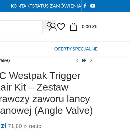
KONTAKT
STATUS ZAMÓWIENIA
0,00
ZŁ
OFERTY SPECJALNE
alve)
 Westpak Trigger
air Kit – Zestaw
rawczy zaworu lancy
anowej (Angle Valve)
1
zł
71,80
zł
netto