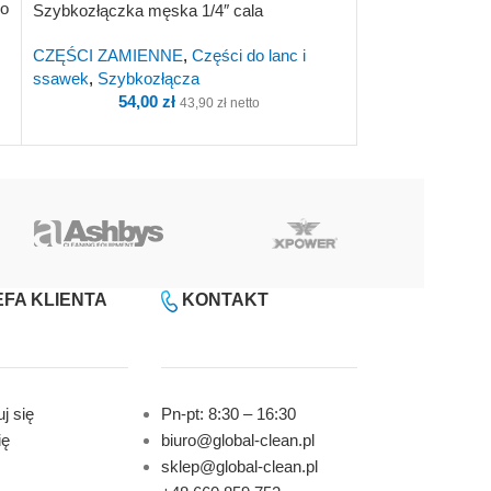
do
Wąż ciśnieniowy 
Szybkozłączka męska 1/4″ cala
ClearFlow Intern
CZĘŚCI ZAMIENNE
,
Części do lanc i
CZĘŚCI ZAMIE
ssawek
,
Szybkozłącza
ssawek
54,00
zł
43,90
zł
netto
132,4
FA KLIENTA
KONTAKT
j się
Pn-pt: 8:30 – 16:30
ię
biuro@global-clean.pl
sklep@global-clean.pl