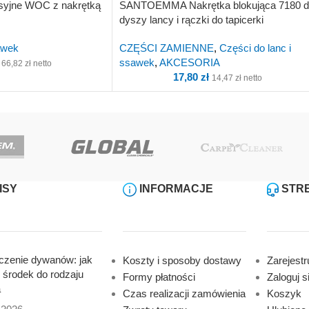
yjne WOC z nakrętką
SANTOEMMA Nakrętka blokująca 7180 
dyszy lancy i rączki do tapicerki
awek
CZĘŚCI ZAMIENNE
,
Części do lanc i
ssawek
,
AKCESORIA
66,82
zł
netto
17,80
zł
14,47
zł
netto
ISY
INFORMACJE
STRE
zenie dywanów: jak
Koszty i sposoby dostawy
Zarejestru
 środek do rodzaju
Formy płatności
Zaloguj s
a
Czas realizacji zamówienia
Koszyk