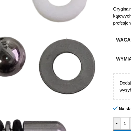
Oryginal
kątowych
profesjo
WAGA
WYMI
Doda
wysył
Na st
-