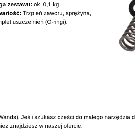
ga zestawu:
ok. 0,1 kg.
artość:
Trzpień zaworu, sprężyna,
plet uszczelnień (O-ringi).
nds). Jeśli szukasz części do małego narzędzia do 
ież znajdziesz w naszej ofercie.