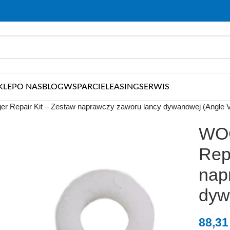
KLEP
O NAS
BLOG
WSPARCIE
LEASING
SERWIS
r Repair Kit – Zestaw naprawczy zaworu lancy dywanowej (Angle V
WOC
Rep
nap
dyw
88,3