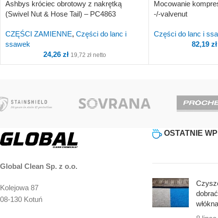
Ashbys króciec obrotowy z nakrętką
Mocowanie kompres
(Swivel Nut & Hose Tail) – PC4863
-/-valvenut
CZĘŚCI ZAMIENNE
,
Części do lanc i
Części do lanc i ss
ssawek
82,19
zł
24,26
zł
19,72
zł
netto
OSTATNIE WP
Global Clean Sp. z o.o.
Czyszc
Kolejowa 87
dobrać
08-130 Kotuń
włókn