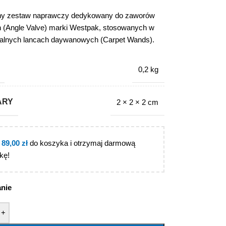
ny zestaw naprawczy dedykowany do zaworów
 (Angle Valve) marki Westpak, stosowanych w
nalnych lancach daywanowych (Carpet Wands).
0,2 kg
ARY
2 × 2 × 2 cm
j
89,00
zł
do koszyka i otrzymaj darmową
kę!
anie
+