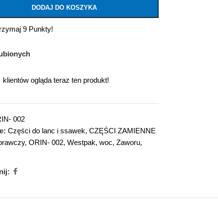
DODAJ DO KOSZYKA
trzymaj 9 Punkty!
ubionych
klientów ogląda teraz ten produkt!
IN- 002
e:
Części do lanc i ssawek
,
CZĘŚCI ZAMIENNE
prawczy
,
ORIN- 002
,
Westpak
,
woc
,
Zaworu
,
ij: