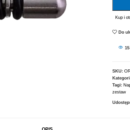
Kup i o
Do ul
15
SKU:
OR
Kategori
Tagi:
Na
zestaw
Udostępn
OPIS