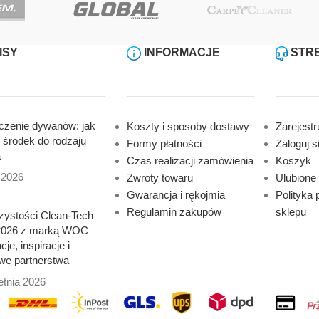
ISY
INFORMACJE
STRE
zenie dywanów: jak
Koszty i sposoby dostawy
Zarejestru
 środek do rodzaju
Formy płatności
Zaloguj s
a
Czas realizacji zamówienia
Koszyk
a 2026
Zwroty towaru
Ulubione
Gwarancja i rękojmia
Polityka 
Regulamin zakupów
sklepu
czystości Clean-Tech
2026 z marką WOC –
je, inspiracje i
we partnerstwa
etnia 2026