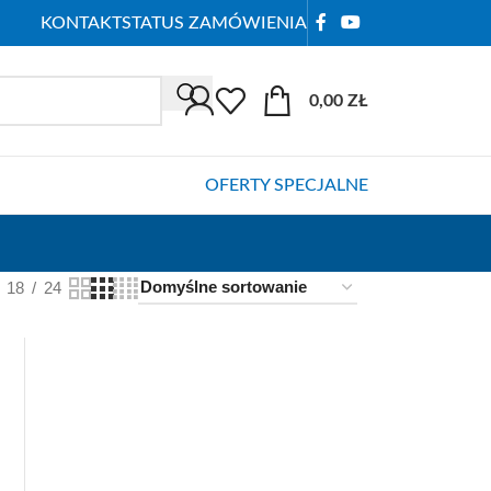
KONTAKT
STATUS ZAMÓWIENIA
0,00
ZŁ
OFERTY SPECJALNE
18
24