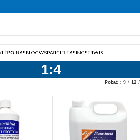
KLEP
O NAS
BLOG
WSPARCIE
LEASING
SERWIS
1:4
Pokaż
9
12