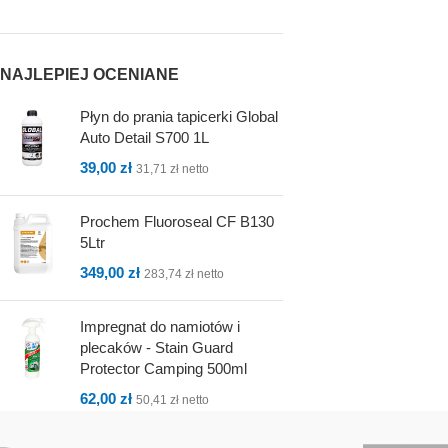
NAJLEPIEJ OCENIANE
Płyn do prania tapicerki Global
Auto Detail S700 1L
39,00
zł
31,71
zł
netto
Prochem Fluoroseal CF B130
5Ltr
349,00
zł
283,74
zł
netto
Impregnat do namiotów i
plecaków - Stain Guard
Protector Camping 500ml
62,00
zł
50,41
zł
netto