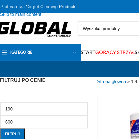
Skip to navigation
Professional Carpet Cleaning Products
Skip to main content
START
GORĄCY STRZAŁ
S
KATEGORIE
FILTRUJ PO CENIE
Strona główna
»
1:4
FILTRUJ