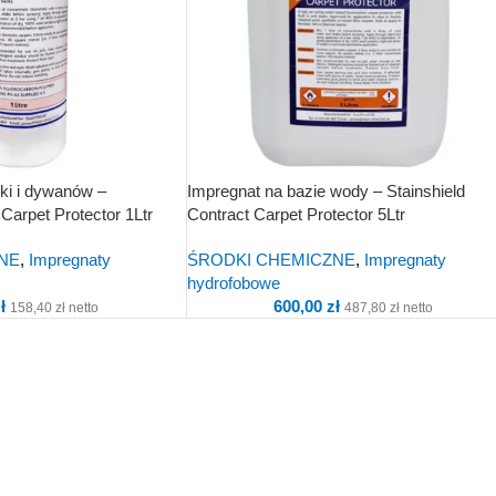
rki i dywanów –
Impregnat na bazie wody – Stainshield
 Carpet Protector 1Ltr
Contract Carpet Protector 5Ltr
NE
,
Impregnaty
ŚRODKI CHEMICZNE
,
Impregnaty
hydrofobowe
ł
600,00
zł
158,40
zł
netto
487,80
zł
netto