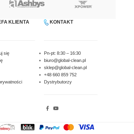
FA KLIENTA
KONTAKT
j się
Pn-pt: 8:30 – 16:30
ię
biuro@global-clean.pl
sklep@global-clean.pl
+48 660 859 752
prywatności
Dystrybutorzy