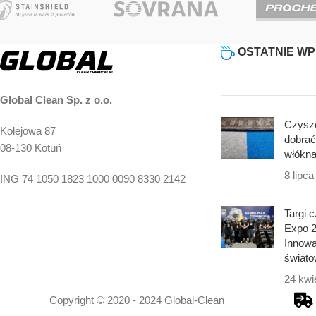
OSTATNIE WP
Global Clean Sp. z o.o.
Czyszc
Kolejowa 87
dobrać
08-130 Kotuń
włókn
8 lipc
ING 74 1050 1823 1000 0090 8330 2142
Targi 
Expo 
Innowac
świato
24 kwi
Copyright © 2020 - 2024 Global-Clean